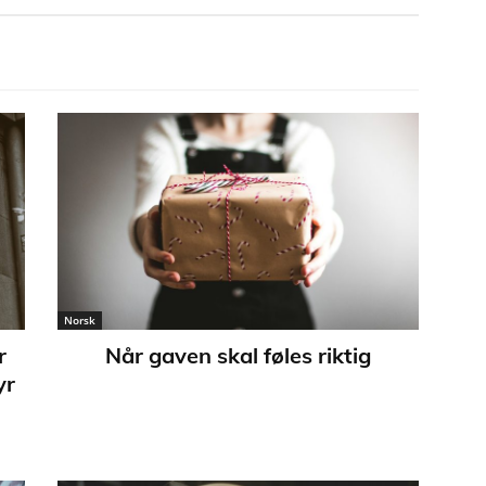
Norsk
r
Når gaven skal føles riktig
yr