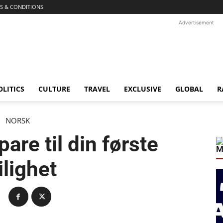
S & CONDITIONS
Advertisement
OLITICS
CULTURE
TRAVEL
EXCLUSIVE
GLOBAL
R
NORSK
pare til din første
M
ilighet