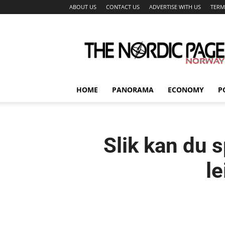
ABOUT US
CONTACT US
ADVERTISE WITH US
TERM
The
Nordic
Page
HOME
PANORAMA
ECONOMY
P
Slik kan du s
le