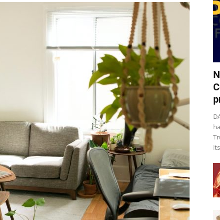
N
C
p
DA
ha
Tr
it