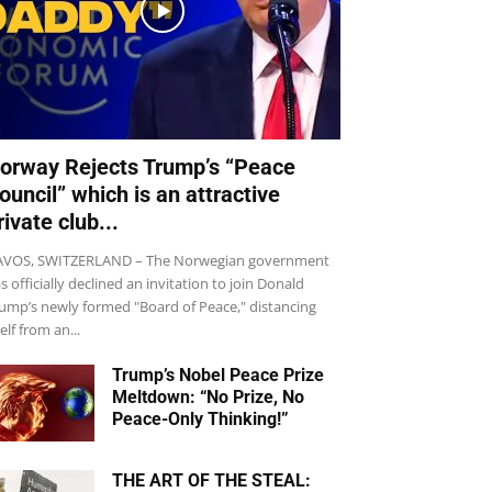
orway Rejects Trump’s “Peace
ouncil” which is an attractive
rivate club...
VOS, SWITZERLAND – The Norwegian government
s officially declined an invitation to join Donald
ump’s newly formed "Board of Peace," distancing
self from an...
Trump’s Nobel Peace Prize
Meltdown: “No Prize, No
Peace-Only Thinking!”
THE ART OF THE STEAL: