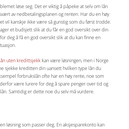
oblemet løse seg. Det er viktig å påpeke at selv om lån
svært av nedbetalingsplanen og renten. Har du en høy
t vil kanskje ikke være så gunstig som du først trodde.
ager et budsjett slik at du får en god oversikt over din
r deg å få en god oversikt slik at du kan finne en
tuasjon.
lån uten kredittsjekk
kan være løsningen, men i Norge
ne sjekke kreditten din uansett hvilken type lån du
 eksempel forbrukslån ofte har en høy rente, noe som
l derfor være lurere for deg å spare penger over tid og
kslån. Samtidig er dette noe du selv må vurdere.
er en løsning som passer deg. En aksjesparekonto kan