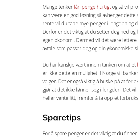
Mange tenker
lån penge hurtigt
og så vil pr
kan være en god løsning så avhenger dette 
rente vil du tape mye penger i lengden og de
Derfor er det viktig at du setter deg ned og l
egen økonomi. Dermed vil det være lettere fo
avtale som passer deg og din økonomiske si
Du har kanskje vært innom tanken om at et
er ikke dette en mulighet. I Norge vil banke
velger. Det er også viktig å huske på at for
gjør at det ikke lønner seg i lengden. Det vi
heller vente litt, fremfor å ta opp et forbru
Sparetips
For å spare penger er det viktig at du finn