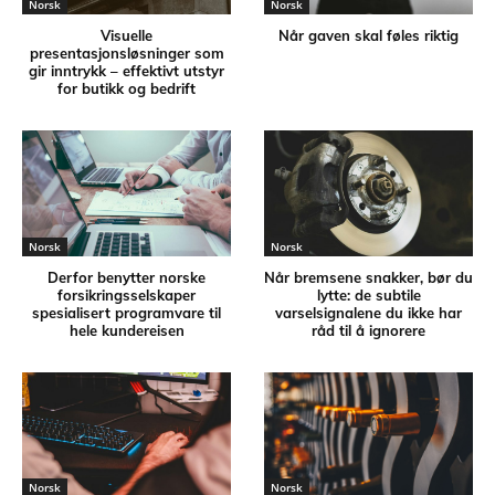
Norsk
Norsk
Visuelle
Når gaven skal føles riktig
presentasjonsløsninger som
gir inntrykk – effektivt utstyr
for butikk og bedrift
Norsk
Norsk
Derfor benytter norske
Når bremsene snakker, bør du
forsikringsselskaper
lytte: de subtile
spesialisert programvare til
varselsignalene du ikke har
hele kundereisen
råd til å ignorere
Norsk
Norsk