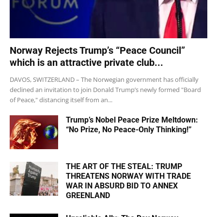
Norway Rejects Trump’s “Peace Council”
which is an attractive private club...
DAVOS, SWITZERLAND – The Norwegian government has officially
declined an invitation to join Donald Trump’s newly formed "Board
of Peace," distancing itself from an...
Trump’s Nobel Peace Prize Meltdown:
“No Prize, No Peace-Only Thinking!”
THE ART OF THE STEAL: TRUMP
THREATENS NORWAY WITH TRADE
WAR IN ABSURD BID TO ANNEX
GREENLAND