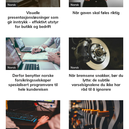
Norsk
Norsk
Visuelle
Når gaven skal føles riktig
presentasjonsløsninger som
gir inntrykk – effektivt utstyr
for butikk og bedrift
Norsk
Norsk
Derfor benytter norske
Når bremsene snakker, bør du
forsikringsselskaper
lytte: de subtile
spesialisert programvare til
varselsignalene du ikke har
hele kundereisen
råd til å ignorere