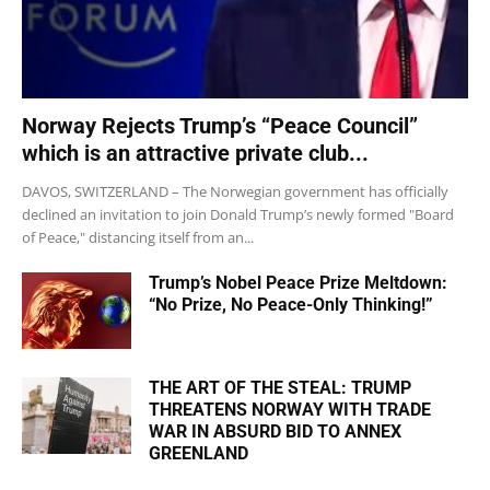
Norway Rejects Trump’s “Peace Council”
which is an attractive private club...
DAVOS, SWITZERLAND – The Norwegian government has officially
declined an invitation to join Donald Trump’s newly formed "Board
of Peace," distancing itself from an...
Trump’s Nobel Peace Prize Meltdown:
“No Prize, No Peace-Only Thinking!”
THE ART OF THE STEAL: TRUMP
THREATENS NORWAY WITH TRADE
WAR IN ABSURD BID TO ANNEX
GREENLAND